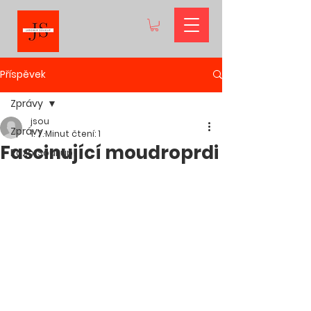
Příspěvek
Zprávy
jsou
Zprávy
1. 7.
Minut čtení: 1
Fascinující moudroprdi
PozorSoukup!