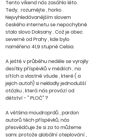
Tento víkend nás zasáhlo léto. 
Tedy,  rozumějte , horko . 
Nejvyhledávanějším slovem 
českého internetu se nepochybně 
stalo slovo Doksany . Což je obec 
severně od Prahy , kde bylo 
naměřeno 41,9 stupně Celsia.
A ještě v průběhu neděle se vyrojily 
desítky příspěvků v médiích , na 
sítích a vlastně všude , které ( a 
jejich autoři) si nekladly jednodušší 
otázku , která nás provází od 
dětství - " PLOČ" ?
A většina moudroprdů , pardon 
autorů těch příspěvků, nás 
přesvědčuje že si za to můžeme 
sami. protože globální oteplování , 