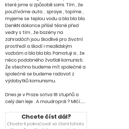
které jsme si způsobili sami. Tím , že 
používáme auta ,  spraye , topíme , 
myjeme se teplou vodu a bla bla bla. 
DenikN dokonce přišel těsně před 
vedry s tím , že bazény na 
zahradách jsou škodlivé pro životní 
prostředí a škodí i mezilidským 
vazbám a bla bla bla. Pamatuji si , že 
něco podobného žvatlali komunisti. 
Že všechno budeme mít společné a 
společně se budeme radovat z 
výdobytků komunismu.
Dnes je v Praze sotva 18 stupňů a 
celý den leje . A moudroprdi ? Mlčí......
Chcete číst dál?
Chcete-li pokračovat ve čtení tohoto 