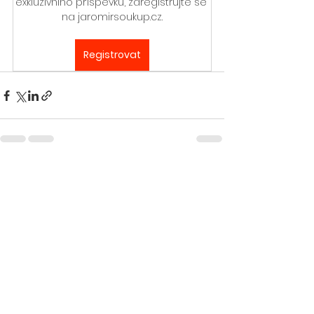
exkluzivního příspěvku, zaregistrujte se 
na jaromirsoukup.cz.
Registrovat
Zobrazit vše
Nejnovější příspěvky