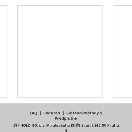
FAQ
|
Podpora
|
Platební metody &
Předplatné
JSF HOLDING, a.s. Mikuleckého 1311/8 Braník 147 00 Praha
4