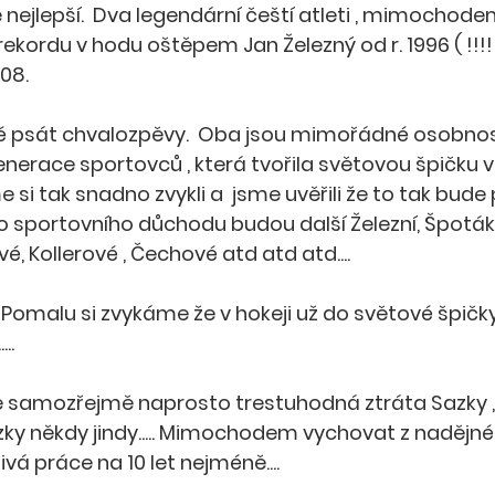
še nejlepší.  Dva legendární čeští atleti , mimochod
rekordu v hodu oštěpem Jan Železný od r. 1996 ( !!!!!
08. 
é psát chvalozpěvy.  Oba jsou mimořádné osobnosti
enerace sportovců , která tvořila světovou špičku v
si tak snadno zvykli a  jsme uvěřili že to tak bude 
 sportovního důchodu budou další Železní, Špotáko
, Kollerové , Čechové atd atd atd....
Pomalu si zvykáme že v hokeji už do světové špičky
..
je samozřejmě naprosto trestuhodná ztráta Sazky , 
ky někdy jindy..... Mimochodem vychovat z nadějn
ivá práce na 10 let nejméně....