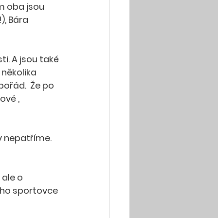
em oba jsou 
), Bára 
. A jsou také 
 několika 
pořád.  Že po 
vé , 
 nepatříme.  
ale o 
ého sportovce 