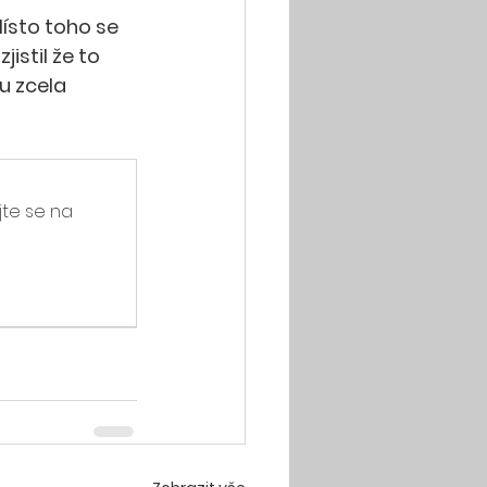
Místo toho se 
istil že to 
u zcela 
jte se na 