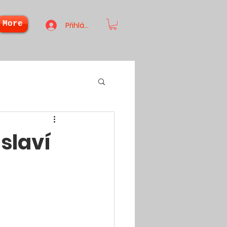
More
Přihlásit se
slaví