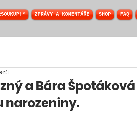
RSOUKUP!*
ZPRÁVY A KOMENTÁŘE
SHOP
FAQ
ní: 1
ezný a Bára Špotáková 
u narozeniny.