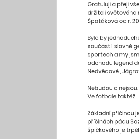
Gratuluji a přeji v
držiteli světového 
Špotáková od r. 20
Bylo by jednoduch
součástí  slavné g
sportech a my jsme 
odchodu legend do
Nedvědové , Jágrové
Nebudou a nejsou. 
Ve fotbale taktéž .....
Základní příčinou 
příčinách pádu Saz
špičkového je trpěl