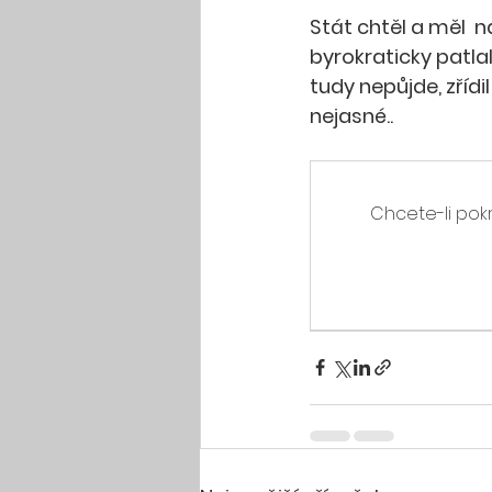
Stát chtěl a měl  n
byrokraticky patlal
tudy nepůjde, zřídi
nejasné..
Chcete-li pokr