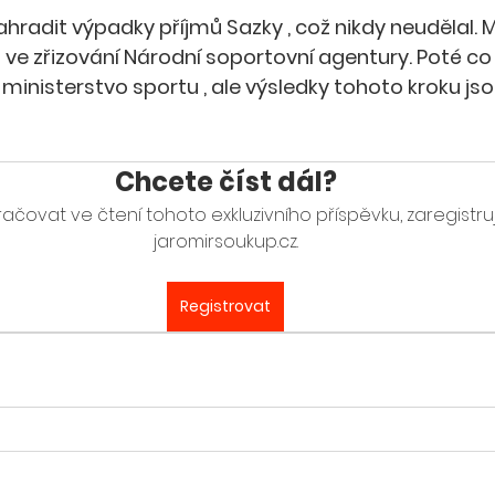
ahradit výpadky příjmů Sazky , což nikdy neudělal. 
 ve zřizování Národní soportovní agentury. Poté co zj
l ministerstvo sportu , ale výsledky tohoto kroku jso
Chcete číst dál?
ačovat ve čtení tohoto exkluzivního příspěvku, zaregistru
jaromirsoukup.cz.
Registrovat