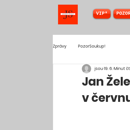
VIP*
POZO
Zprávy
PozorSoukup!
jsou
19. 6.
Minut čte
Jan Žel
v červn