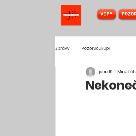
VIP*
POZO
Zprávy
PozorSoukup!
jsou
19. 1.
Minut čte
Nekonečn