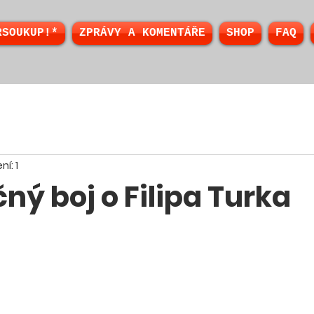
RSOUKUP!*
ZPRÁVY A KOMENTÁŘE
SHOP
FAQ
ní: 1
ý boj o Filipa Turka