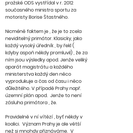
pražské ODS vystřídal v r. 2012 
současného ministra sportu za 
motoristy Borise Štastného. 
Nicméně faktem je , že je to zcela 
neviditelný primátor. Klasicky, jako 
každý vysoký úředník , by řekl ( 
kdyby aspoň někdy promluvil) , že za 
ním jsou výsledky apod. Jenže veliký 
aparát magistrátu a každého 
ministerstva každý den něco 
vyprodukuje a čas od času i něco 
důležitého. V případě Prahy např. 
územní plán apod.  Jenže to není 
zásluha primátora , že.
Pravidelně v ní vítězí , byť někdy v 
koalici.  Význam Prahy je ale větší 
než si mnohdy přiznáváme.  V 