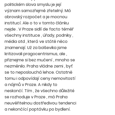
politickém slova smyslu je její 
význam samozřejmě zřetelný. Má 
obrovský rozpočet a je mocnou 
institucí. Ale o to v tomto článku 
nejde . V Praze sidlí de facto téměř 
všechny instituce , úřady, podniky , 
média atd , která ve státě něco 
znamenají. Už za bolševika jsme 
kritizovali pragocentrismus, ale , 
přiznejme si bez mučení , mnoho se 
nezměnilo. Praha vládne zemi , byť 
se to neposlouchá lehce. Ostatně 
tomu i odpovídají ceny nemovitostí 
a nájmů v Praze. A nikdy to 
neskončí. Tím , že všechno důležité 
se rozhoduje v Praze , má Praha 
neuvěřitelnou dostředivou tendenci 
a nekončící poptávku po bydlení. 