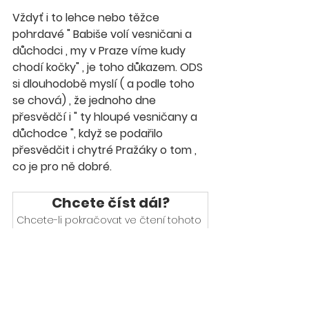
Vždyť i to lehce nebo těžce 
pohrdavé " Babiše volí vesničani a 
důchodci , my v Praze víme kudy 
chodí kočky" , je toho důkazem. ODS 
si dlouhodobě myslí ( a podle toho 
se chová) , že jednoho dne 
přesvědčí i " ty hloupé vesničany a 
důchodce ", když se podařilo 
přesvědčit i chytré Pražáky o tom , 
co je pro ně dobré. 
Chcete číst dál?
Chcete-li pokračovat ve čtení tohoto 
exkluzivního příspěvku, zaregistrujte se 
na jaromirsoukup.cz.
Registrovat