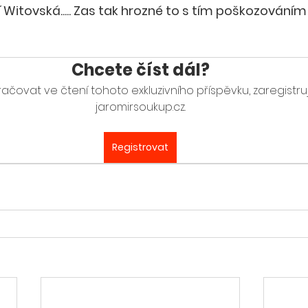
í Witovská..... Zas tak hrozné to s tím poškozování
Chcete číst dál?
ačovat ve čtení tohoto exkluzivního příspěvku, zaregistru
jaromirsoukup.cz.
Registrovat