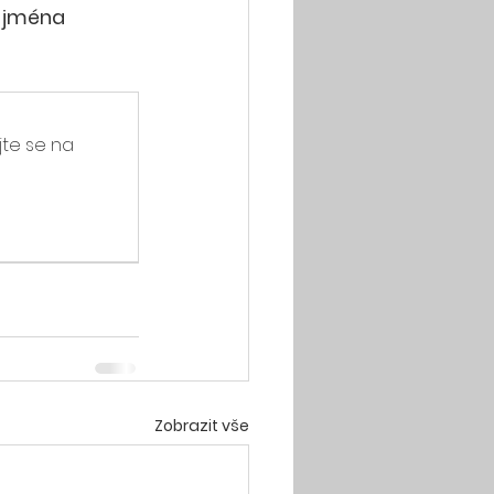
m jména 
jte se na 
Zobrazit vše