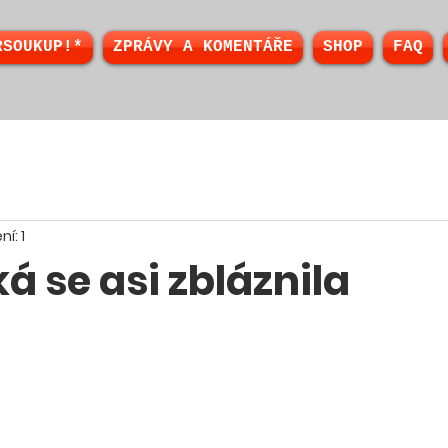
RSOUKUP!*
ZPRÁVY A KOMENTÁŘE
SHOP
FAQ
ní: 1
 se asi zbláznila