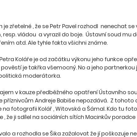
je zřetelné , že se Petr Pavel rozhodl  nenechat se
resp. vládou  a vyrazil do boje.  Ústavní soud mu da
ím atd. Ale tyhle fakta všichni známe. 
Petra Koláře je od začátku výkonu jeho funkce opř
 pověstí je takřka všemocný. No a jeho partnerkou 
politická moderátorka. 
em v kauze předběžného opatření Ústavního soudu
se příznivcům Andreje Babiše nepozdává.  Z tohoto
je na fotografii Kolář , Witovská a Šámal. Kdo tu fotogr
 , že ji sdílel na sociálních sítích Macinkův poradce 
alo a rozhodla se Šika zažalovat že jí poškozuje ne