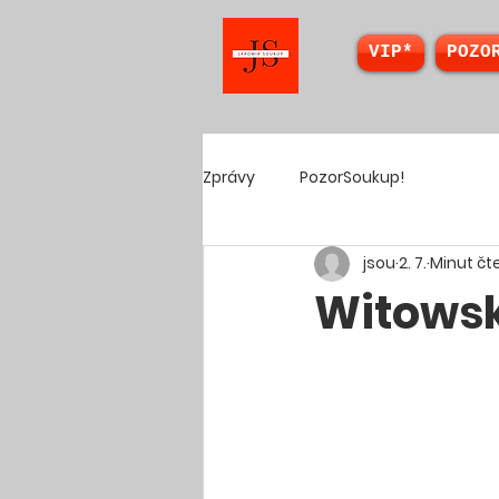
VIP*
POZO
Zprávy
PozorSoukup!
jsou
2. 7.
Minut čte
Witowská