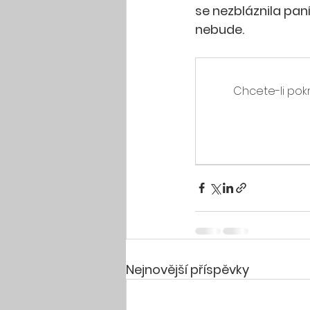
se nezbláznila pan
nebude. 
Chcete-li pokr
Nejnovější příspěvky