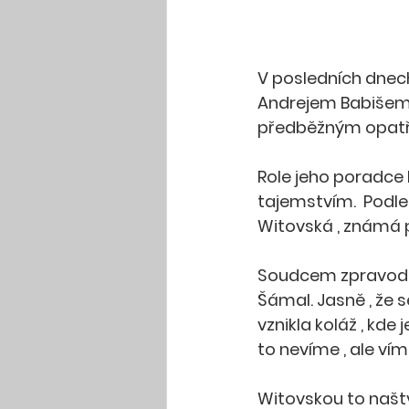
V posledních dnech 
Andrejem Babišem, 
předběžným opatřen
Role jeho poradce 
tajemstvím.  Podle
Witovská , známá 
Soudcem zpravodaj
Šámal. Jasně , že 
vznikla koláž , kde 
to nevíme , ale víme
Witovskou to naštv