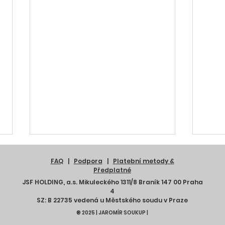
FAQ
|
Podpora
|
Platební metody &
Předplatné
JSF HOLDING, a.s. Mikuleckého 1311/8 Braník 147 00 Praha
4
SZ: B 22735 vedená u Městského soudu v Praze
® 2025 | JAROMÍR SOUKUP |