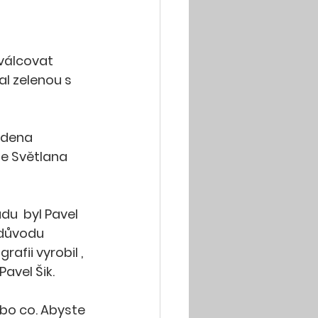
 válcovat 
l zelenou s 
edena 
je Světlana 
  byl Pavel 
 důvodu 
afii vyrobil , 
Pavel Šik.
bo co. Abyste 