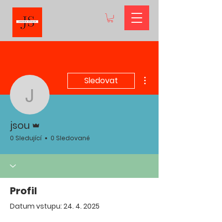
Další akce
Sledovat
jsou
Správce
jsou
0 Sledující
0 Sledované
Profil
Datum vstupu: 24. 4. 2025