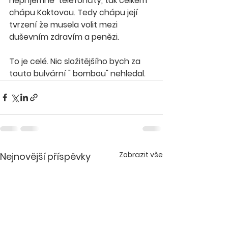
nepříjemné  telefonáty, tak celkem 
chápu Koktovou. Tedy chápu její 
tvrzení že musela volit mezi 
duševním zdravím a penězi.
To je celé. Nic složitějšího bych za 
touto bulvární " bombou" nehledal.
Zobrazit vše
Nejnovější příspěvky