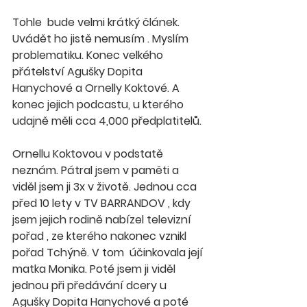
Tohle  bude velmi krátký článek. 
Uvádět ho jistě nemusím . Myslím 
problematiku. Konec velkého 
přátelství Agušky Dopita 
Hanychové a Ornelly Koktové. A 
konec jejich podcastu, u kterého 
udajně měli cca 4,000 předplatitelů. 
Ornellu Koktovou v podstatě 
neznám. Pátral jsem v paměti a 
viděl jsem ji 3x v životě. Jednou cca 
před 10 lety v TV BARRANDOV , kdy 
jsem jejich rodině nabízel televizní 
pořad , ze kterého nakonec vznikl 
pořad Tchýně. V tom  účinkovala její 
matka Monika. Poté jsem ji viděl 
jednou při předávání dcery u 
Agušky Dopita Hanychové a poté 