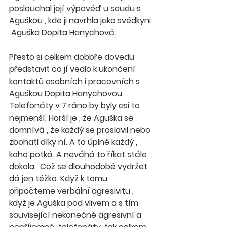
poslouchal její výpověď u soudu s 
Aguškou , kde ji navrhla jako svědkyni 
 Aguška Dopita Hanychová. 
Přesto si celkem dobbře dovedu 
představit co jí vedlo k ukončení 
kontaktů osobních i pracovních s 
Aguškou Dopita Hanychovou.  
Telefonáty v 7 ráno by byly asi to 
nejmenší. Horší je , že Aguška se 
domnívá , že každý se proslavil nebo 
zbohatl díky ní. A to úplně každý , 
koho potká. A neváhá to říkat stále 
dokola.  Což se dlouhodobě vydržet 
dá jen těžko. Když k tomu 
připočteme verbální agresivitu , 
když je Aguška pod vlivem a s tím 
související nekonečné agresivní a 