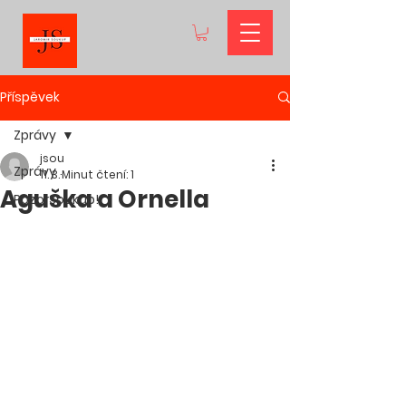
Příspěvek
Zprávy
jsou
Zprávy
11. 3.
Minut čtení: 1
Aguška a Ornella
PozorSoukup!