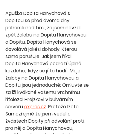
Aguška Dopita Hanychová s 
Dopitou se před dvěma dny 
pohoršili nad tím , že jsem nevzal 
zpět žalobu na Dopita Hanychovou 
a Dopitu. Dopita Hanychová se 
dovolává jakési dohody. Kterou 
sama porušuje. Jak jsem říkal , 
Dopita Hanychová podrazí úplně 
každého,  když se jí to hodí . Moje 
žaloby na Dopita Hanychovou a 
Dopitu jsou jednoduché: Omluvte se 
za lži kvákané vašemu vrchnímu 
řiťolezci Hrejzkovi v bulvárním 
serveru 
expres.cz
. Protože lžete . 
Samozřejmě že jsem věděl o 
žvástech Dopity při odvolání proti, 
pro něj a Dopita Hanychovou,  