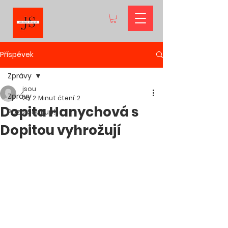
Příspěvek
Zprávy
jsou
Zprávy
26. 2.
Minut čtení: 2
Dopita Hanychová s
PozorSoukup!
Dopitou vyhrožují