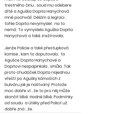
trestného činu , soud mu odebere 
dítě a Aguška Dopita Hanychová 
mně pochválí. Dělám si legraci , 
tohle Dopita nevymyslel , na to 
nemá. To vymyslela Aguška Dopita 
Hanychová a také zrežírovala. 
Jenže Policie a také přestupková 
komise , kam to doputovalo,  to 
Agušce Dopita Hanychové a 
Dopitovi nespapinkala , smůla. Tak 
proto chudáček Dopita najednou 
vřeští po Agušky kámoších z 
bulváru jak je naštvaný. Protože 
moc dobře ví , že to pro něj může 
skončit blbě. Hodně blbě. Podmínky 
od soudu  a útěky před Policií už 
dobře zná , že. 