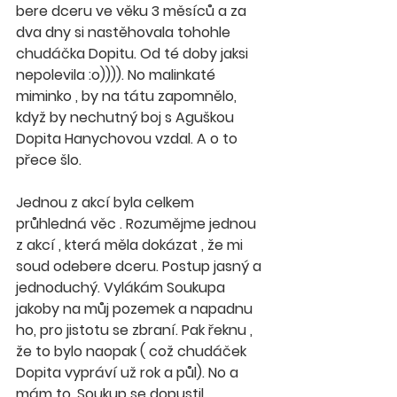
bere dceru ve věku 3 měsíců a za 
dva dny si nastěhovala tohohle 
chudáčka Dopitu. Od té doby jaksi 
nepolevila :o)))). No malinkaté 
miminko , by na tátu zapomnělo, 
když by nechutný boj s Aguškou 
Dopita Hanychovou vzdal. A o to 
přece šlo.
Jednou z akcí byla celkem 
průhledná věc . Rozumějme jednou 
z akcí , která měla dokázat , že mi 
soud odebere dceru. Postup jasný a 
jednoduchý. Vylákám Soukupa 
jakoby na můj pozemek a napadnu 
ho, pro jistotu se zbraní. Pak řeknu , 
že to bylo naopak ( což chudáček 
Dopita vypráví už rok a půl). No a 
mám to. Soukup se dopustil 