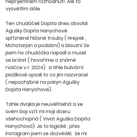
nepříjemném rozhodnutí. Ale to 
vysvětlím dále. 
Ten chudáček Dopita dnes obvolal 
Agušky Dopita Hanychové 
spřízněné hlásné trouby ( Hrejzek , 
Mchotarjan a podobní) a blouzní že 
jsem ho chudáčka napadl a musel 
se bránit ( hovoříme o známé 
rvačce v r. 2024).  a tihle bulvární 
pisálkové opsali to co jim nazvracel  
( nepochybně na pokyn Agušky 
Dopita Hanychové).
Tahle dvojka je neuvěřitelná a ve 
svém boji vzít mi moji dceru 
všehochopná ( Vivat Aguška Dopita 
Hanychová). Je to logické , přes 
Instagram jsem se dozvěděl,  že mi 